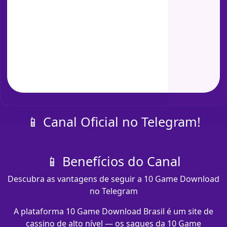
📱 Canal Oficial no Telegram!
📱 Benefícios do Canal
Descubra as vantagens de seguir a 10 Game Download
no Telegram
A plataforma 10 Game Download Brasil é um site de
cassino de alto nível — os saques da 10 Game