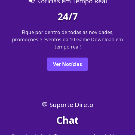
📢 Notícias em Tempo Real
24/7
Fique por dentro de todas as novidades,
promoções e eventos da 10 Game Download em
tempo real!
Ver Notícias
💬 Suporte Direto
Chat