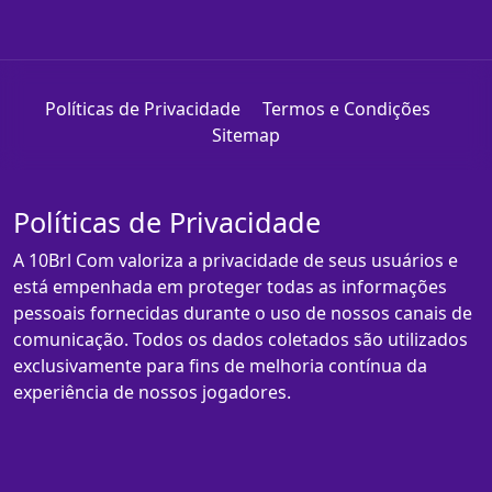
Políticas de Privacidade
Termos e Condições
Sitemap
Políticas de Privacidade
A 10Brl Com valoriza a privacidade de seus usuários e
está empenhada em proteger todas as informações
pessoais fornecidas durante o uso de nossos canais de
comunicação. Todos os dados coletados são utilizados
exclusivamente para fins de melhoria contínua da
experiência de nossos jogadores.