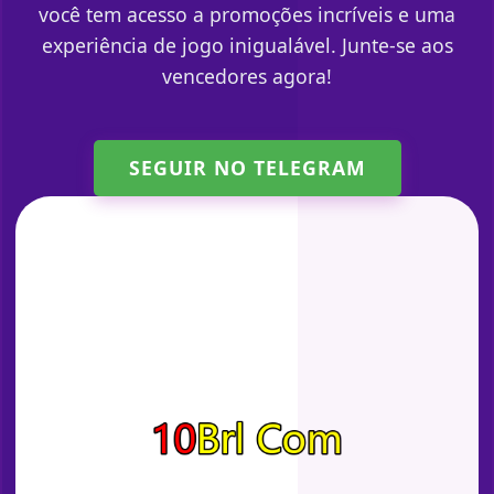
você tem acesso a promoções incríveis e uma
experiência de jogo inigualável. Junte-se aos
vencedores agora!
SEGUIR NO TELEGRAM