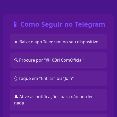
📱 Como Seguir no Telegram
📱 Baixe o app Telegram no seu dispositivo
🔍 Procure por "@10Brl ComOficial"
👆 Toque em "Entrar" ou "Join"
🔔 Ative as notificações para não perder
nada