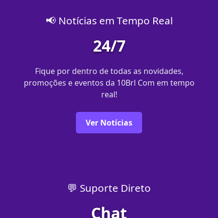
📢 Notícias em Tempo Real
24/7
Fique por dentro de todas as novidades,
promoções e eventos da 10Brl Com em tempo
real!
Ver Notícias
💬 Suporte Direto
Chat