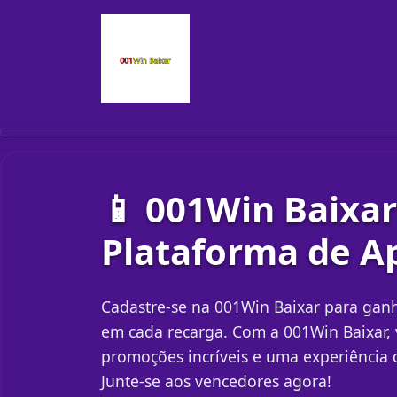
📱 001Win Baixa
Plataforma de A
Cadastre-se na 001Win Baixar para gan
em cada recarga. Com a 001Win Baixar, 
promoções incríveis e uma experiência d
Junte-se aos vencedores agora!