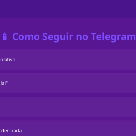
📱 Como Seguir no Telegram
ositivo
ial"
erder nada