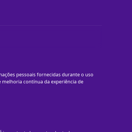
rmações pessoais fornecidas durante o uso
e melhoria contínua da experiência de