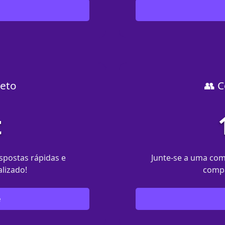
reto
👥 
t
espostas rápidas e
Junte-se a uma com
lizado!
compa
e