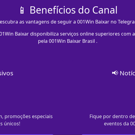
📱 Benefícios do Canal
escubra as vantagens de seguir a 001Win Baixar no Telegr
001Win Baixar disponibiliza serviços online superiores com a
pela 001Win Baixar Brasil .
sivos
📢 Notí
m, promoções especiais
Fique por dentro d
s únicos!
eventos da 0