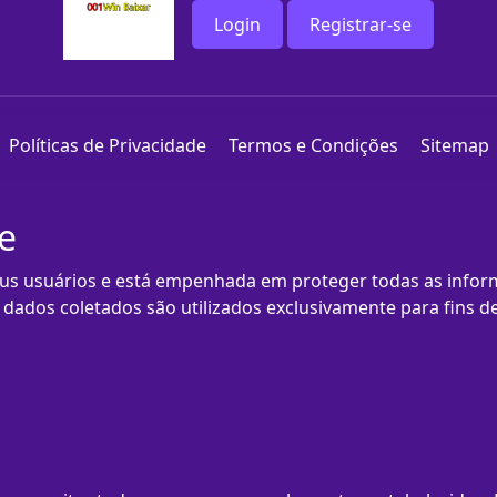
Login
Registrar-se
Políticas de Privacidade
Termos e Condições
Sitemap
de
seus usuários e está empenhada em proteger todas as info
dados coletados são utilizados exclusivamente para fins d