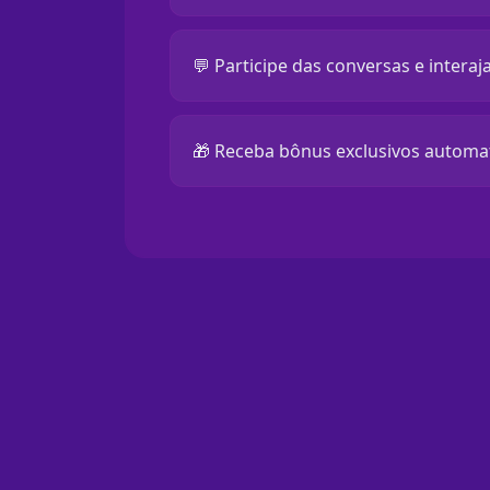
💬 Participe das conversas e interaj
🎁 Receba bônus exclusivos autom