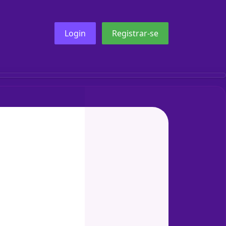
Login
Registrar-se